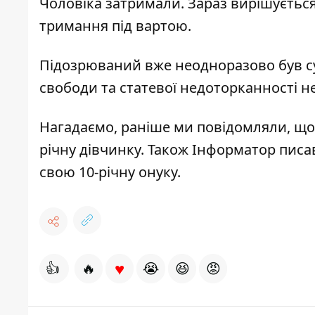
Чоловіка затримали. Зараз вирішуєтьс
тримання під вартою.
Підозрюваний вже неодноразово був су
свободи та статевої недоторканності н
Нагадаємо, раніше ми повідомляли, щ
річну дівчинку
. Також Інформатор писа
свою 10-річну онуку
.
♥
👍
🔥
😭
😆
😡