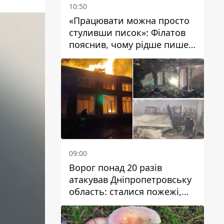
10:50
«Працювати можна просто
стуливши писок»: Філатов
пояснив, чому рідше пише у
соцмережах та
розкритикував медійність
чиновників
09:00
Ворог понад 20 разів
атакував Дніпропетровську
область: сталися пожежі,
постраждали будинки,
інфраструктура та авто