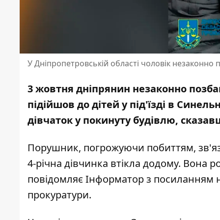
У Дніпропетровській області чоловік незаконно п
3 жовтня дніпрянин незаконно позбави
підійшов до дітей у під'їзді в Сине
дівчаток у п
окинуту будівлю
, сказав
Порушник,
погрожуючи побиттям, зв'яз
4-річна дівчинка втікла додому. Вона р
повідомляє Інформатор з посиланням н
прокуратури.