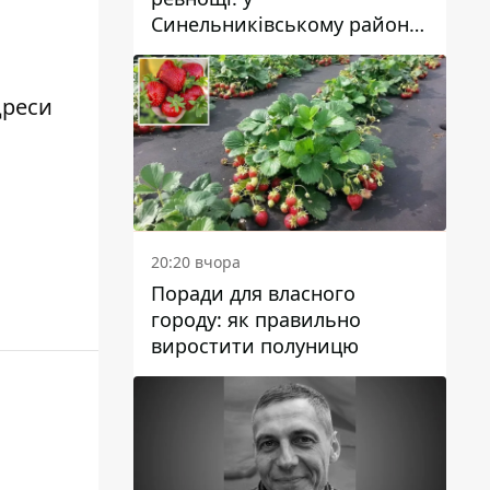
Синельниківському районі
затримали 49-річного
чоловіка за вбивство
дреси
20:20 вчора
Поради для власного
городу: як правильно
виростити полуницю