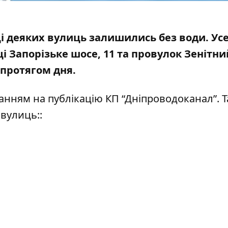
ці деяких вулиць залишились без води. Ус
 Запорізьке шосе, 11 та провулок Зенітний
 протягом дня.
ланням на
публікацію
КП “Дніпроводоканал”. Т
вулиць::