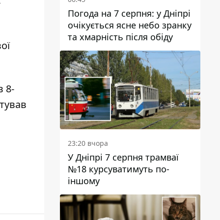
-
Погода на 7 серпня: у Дніпрі
очікується ясне небо зранку
та хмарність після обіду
ої
 8-
лтував
23:20 вчора
У Дніпрі 7 серпня трамваї
№18 курсуватимуть по-
іншому