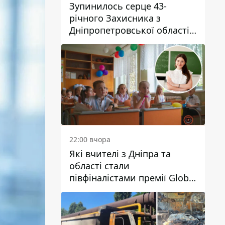
Зупинилось серце 43-
річного Захисника з
Дніпропетровської області
Євгена Зінченка
22:00 вчора
Які вчителі з Дніпра та
області стали
півфіналістами премії Global
Teacher Prize Ukraine 2026