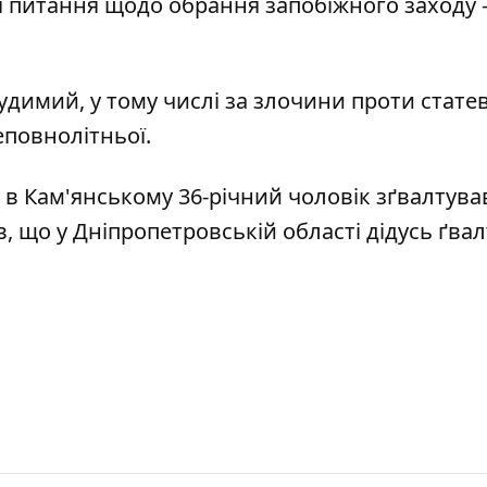
я питання щодо обрання запобіжного заходу 
димий, у тому числі за злочини проти статев
еповнолітньої.
о
в Кам'янському 36-річний чоловік зґвалтував
в, що у Дніпропетровській області
дідусь ґва