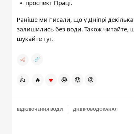
проспект Праці.
Раніше ми писали, що
у Дніпрі декільк
залишились без води
. Також читайте, 
шукайте
тут
.
♥
👍
🔥
😭
😆
😡
ВІДКЛЮЧЕННЯ ВОДИ
ДНІПРОВОДОКАНАЛ