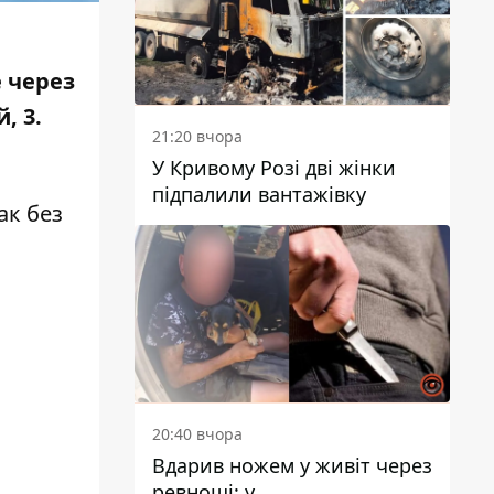
е через
, 3.
21:20 вчора
У Кривому Розі дві жінки
підпалили вантажівку
ак без
20:40 вчора
Вдарив ножем у живіт через
ревнощі: у