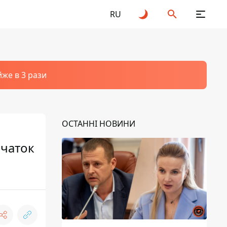
RU
йже в 3 рази
ОСТАННІ НОВИНИ
вчаток