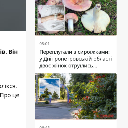
08:01
в. Він
Переплутали з сироїжками:
у Дніпропетровській області
двоє жінок отруїлись
грибами
лікся,
 Про це
06:45