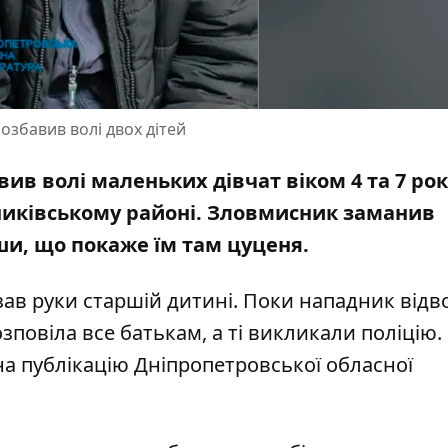
озбавив волі двох дітей
в волі маленьких дівчат віком 4 та 7 рокі
льниківському районі. Зловмисник заманив
ши, що покаже їм там цуценя.
ав руки старшій дитині
. Поки нападник відво
озповіла все батькам, а ті викликали поліцію.
а публікацію Дніпропетровської обласної