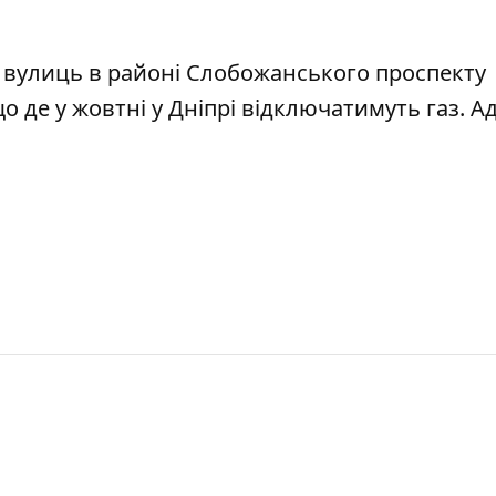
а вулиць в районі Слобожанського проспекту
що
де у жовтні у Дніпрі відключатимуть газ. А