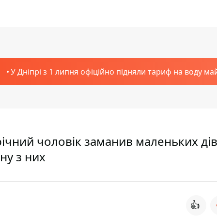
У Дніпрі з 1 липня офіційно підняли тариф на воду ма
річний чоловік заманив маленьких ді
дну з них
👍