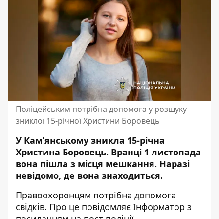
Поліцейським потрібна допомога у розшуку
зниклої 15-річної Христини Боровець
У Кам’янському зникла 15-річна
Христина Боровець. Вранці 1 листопада
вона пішла з місця мешкання. Наразі
невідомо, де вона знаходиться.
Правоохоронцям потрібна допомога
свідків. Про це повідомляє Інформатор з
посиланням на
пост поліції