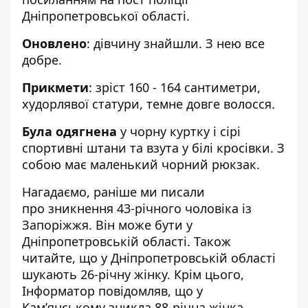
Дніпропетровської області
.
Оновлено
: дівчину знайшли. З нею все
добре.
Прикмети
: зріст 160 - 164 сантиметри,
худорлявої статури, темне довге волосся.
Була одягнена
у чорну куртку і сірі
спортивні штани та взута у білі кросівки. З
собою має маленький чорний рюкзак.
Нагадаємо, раніше ми писали
про
зникнення 43-річного чоловіка із
Запоріжжя. Він може бути у
Дніпропетровській області
. Також
читайте, що
у Дніпропетровській області
шукають 26-річну жінку
. Крім цього,
Інформатор повідомляв, що
у
Кам’янському зникла 88-річна жінка
.