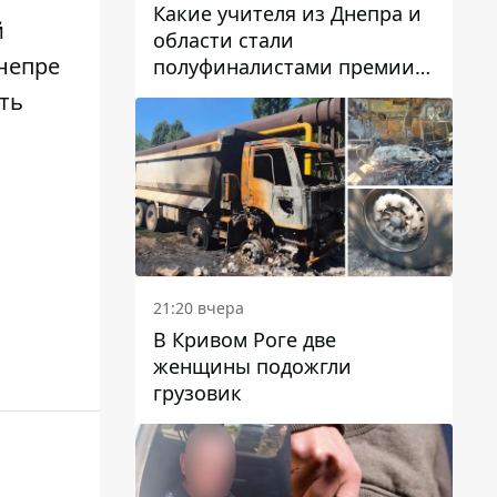
Какие учителя из Днепра и
й
области стали
непре
полуфиналистами премии
Global Teacher Prize Ukraine
ть
2026
21:20 вчера
В Кривом Роге две
женщины подожгли
грузовик