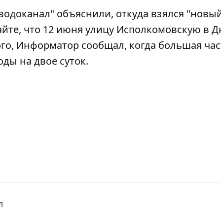
оводоканал" объяснили, откуда взялся "новы
айте, что
12 июня улицу Исполкомовскую в Д
того, Информатор сообщал,
когда большая час
оды на двое суток
.
Л