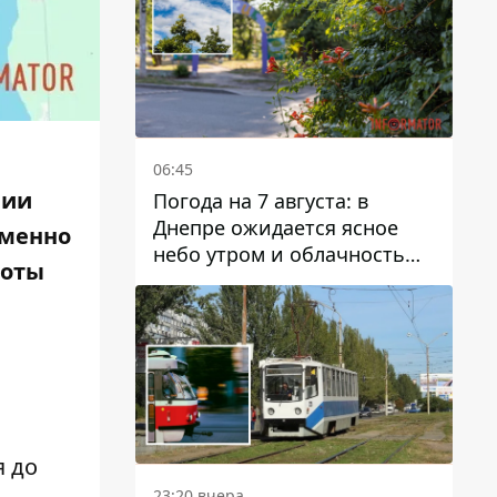
06:45
нии
Погода на 7 августа: в
Днепре ожидается ясное
еменно
небо утром и облачность
боты
после обеда
я до
23:20 вчера