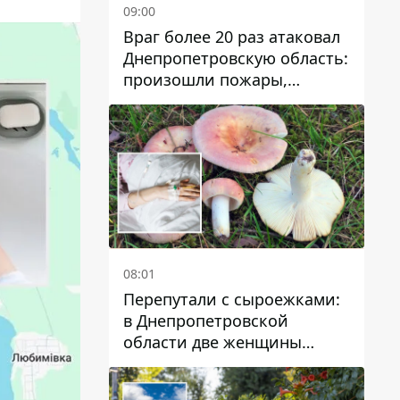
09:00
Враг более 20 раз атаковал
Днепропетровскую область:
произошли пожары,
повреждены дома,
инфраструктура и авто
08:01
Перепутали с сыроежками:
в Днепропетровской
области две женщины
отравились грибами