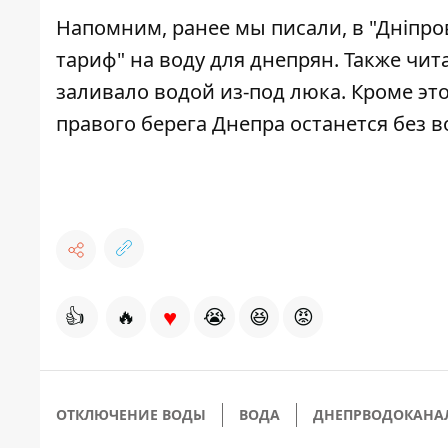
Напомним, ранее мы писали,
в "Дніпр
тариф" на воду для днепрян
. Также чит
заливало водой из-под люка
. Кроме э
правого берега Днепра останется без в
♥
👍
🔥
😭
😆
😡
ОТКЛЮЧЕНИЕ ВОДЫ
ВОДА
ДНЕПРВОДОКАНА