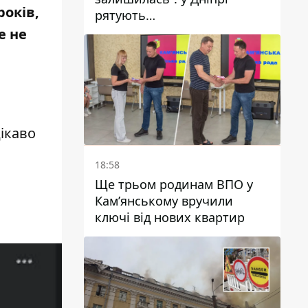
років,
рятують
військовослужбовицю та
е не
мати чотирьох дітей, яку
поранив КАБ
ікаво
18:58
Ще трьом родинам ВПО у
Кам’янському вручили
ключі від нових квартир