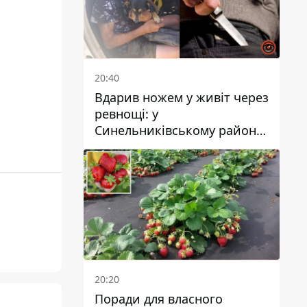
20:40
Вдарив ножем у живіт через
ревнощі: у
Синельниківському районі
затримали 49-річного
чоловіка за вбивство
20:20
Поради для власного