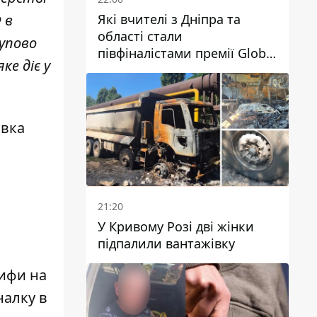
Які вчителі з Дніпра та
 в
області стали
упово
півфіналістами премії Global
е діє у
Teacher Prize Ukraine 2026
авка
21:20
У Кривому Розі дві жінки
підпалили вантажівку
ифи на
налку
в