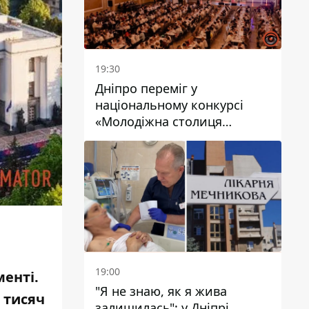
19:30
Дніпро переміг у
національному конкурсі
«Молодіжна столиця
України – 2026»
19:00
менті.
"Я не знаю, як я жива
 тисяч
залишилась": у Дніпрі