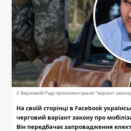
У Верховній Раді прокоментували "варіант закон
На своїй сторінці в Facebook україн
черговий варіант закону про мобіліз
Він передбачає запровадження електр