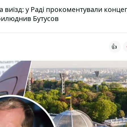
а виїзд: у Раді прокоментували конце
прилюднив Бутусов
👍