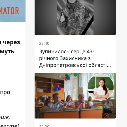
и через
22:40
имуть
Зупинилось серце 43-
річного Захисника з
Дніпропетровської області
Євгена Зінченка
 про
.
рше,
терстві
22:00