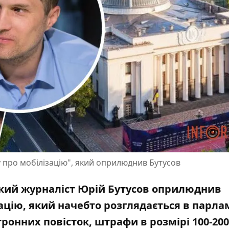
у про мобілізацію", який оприлюднив Бутусов
ський журналіст Юрій Бутусов оприлюднив
ацію, який начебто розглядається в парла
онних повісток, штрафи в розмірі 100-200