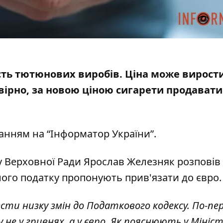
сть тютюнових виробів. Ціна може вирост
вірно, за новою ціною сигарети продават
анням на “
Інформатор України
”.
у Верховної Ради Ярослав Железняк розповів
ного податку пропонують прив'язати до євро
сти низку змін до Податкового кодексу. По-пе
не у гривнях, а у євро. Як пояснюють у Мініс